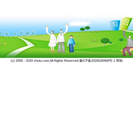
(c) 2005 - 2020 zhutu.com,All Rights Reserved
豫ICP备2020028468号-1
帮助