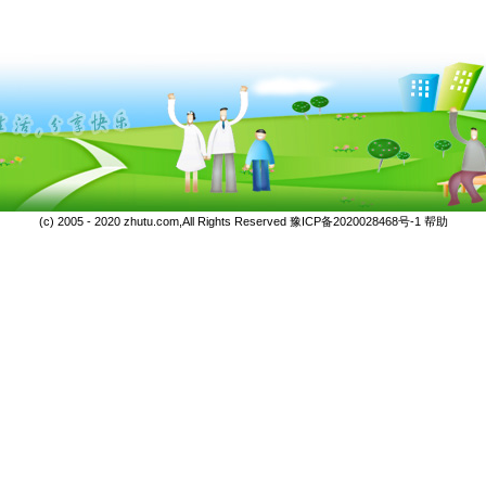
(c) 2005 - 2020 zhutu.com,All Rights Reserved
豫ICP备2020028468号-1
帮助