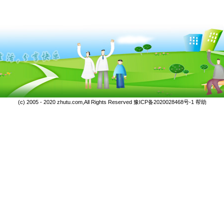
(c) 2005 - 2020 zhutu.com,All Rights Reserved
豫ICP备2020028468号-1
帮助