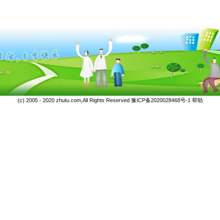
(c) 2005 - 2020 zhutu.com,All Rights Reserved
豫ICP备2020028468号-1
帮助