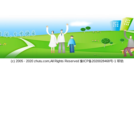
(c) 2005 - 2020 zhutu.com,All Rights Reserved
豫ICP备2020028468号-1
帮助