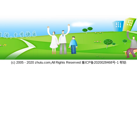
(c) 2005 - 2020 zhutu.com,All Rights Reserved
豫ICP备2020028468号-1
帮助