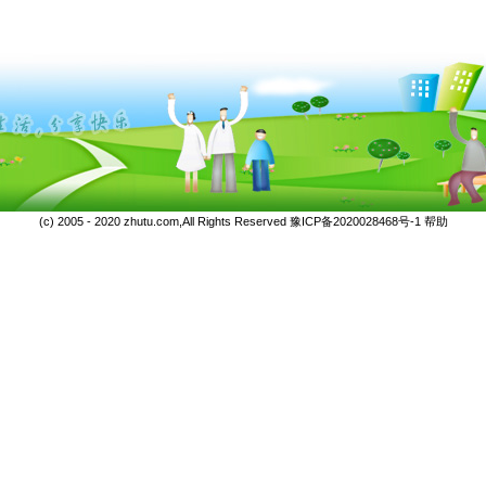
(c) 2005 - 2020 zhutu.com,All Rights Reserved
豫ICP备2020028468号-1
帮助