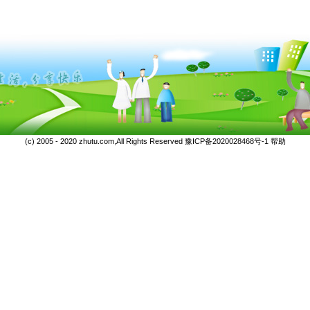
(c) 2005 - 2020 zhutu.com,All Rights Reserved
豫ICP备2020028468号-1
帮助