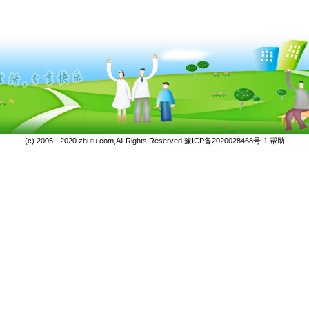
(c) 2005 - 2020 zhutu.com,All Rights Reserved
豫ICP备2020028468号-1
帮助